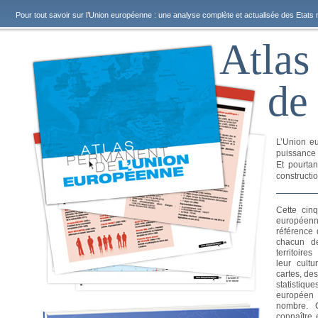
Pour tout savoir sur l’Union européenne : une analyse complète et actualisée des Etats 
Atlas
de
L’Union eu
puissance
Et pourta
constructio
Cette cinq
européenn
référence 
chacun d
territoire
leur cultu
cartes, des
statistiqu
européen 
nombre. C
connaître