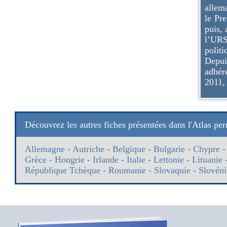
allem
le Pr
puis,
l’URS
politi
Depuis
adhér
2011, 
Découvrez les autres fiches présentées dans l'Atlas p
Allemagne
-
Autriche
-
Belgique
-
Bulgarie
-
Chypre
Grèce
-
Hongrie
-
Irlande
-
Italie
-
Lettonie
-
Lituanie
République Tchèque
-
Roumanie
-
Slovaquie
-
Slovéni