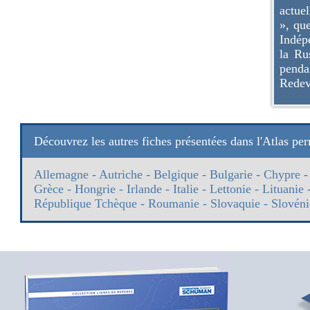
actue
», que
Indép
la Ru
penda
Redev
Découvrez les autres fiches présentées dans l'Atlas p
Allemagne
-
Autriche
-
Belgique
-
Bulgarie
-
Chypre
Grèce
-
Hongrie
-
Irlande
-
Italie
-
Lettonie
-
Lituanie
République Tchèque
-
Roumanie
-
Slovaquie
-
Slovéni