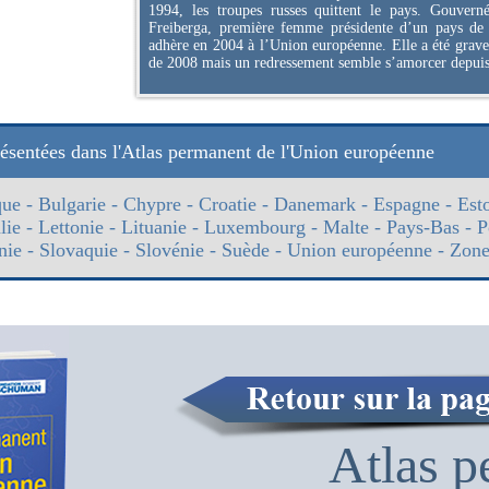
1994, les troupes russes quittent le pays. Gouver
Freiberga, première femme présidente d’un pays de l
adhère en 2004 à l’Union européenne. Elle a été grav
de 2008 mais un redressement semble s’amorcer depuis
résentées dans l'Atlas permanent de l'Union européenne
que
-
Bulgarie
-
Chypre
-
Croatie
-
Danemark
-
Espagne
-
Est
alie
-
Lettonie
-
Lituanie
-
Luxembourg
-
Malte
-
Pays-Bas
-
P
nie
-
Slovaquie
-
Slovénie
-
Suède
-
Union européenne
-
Zone
Atlas p