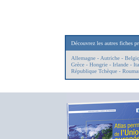
Découvrez les autres fiches p
Allemagne
-
Autriche
-
Belgi
Grèce
-
Hongrie
-
Irlande
-
It
République Tchèque
-
Rouma