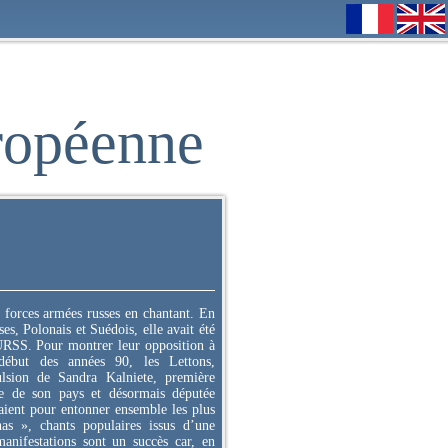
ropéenne
 forces armées russes en chantant. En
ses, Polonais et Suédois, elle avait été
URSS. Pour montrer leur opposition à
début des années 90, les Lettons,
lsion de Sandra Kalniete, première
e de son pays et désormais députée
aient pour entonner ensemble les plus
as », chants populaires issus d’une
manifestations sont un succès car, en