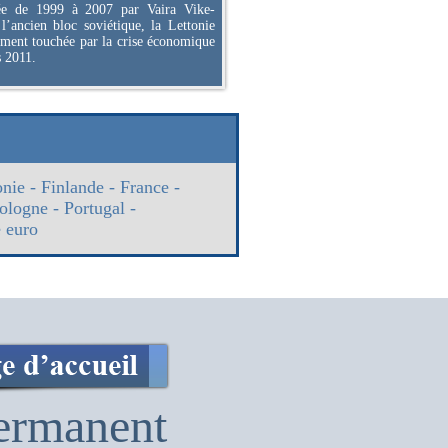
née de 1999 à 2007 par Vaira Vike-
’ancien bloc soviétique, la Lettonie
ement touchée par la crise économique
 2011.
onie
-
Finlande
-
France
-
ologne
-
Portugal
-
 euro
ermanent