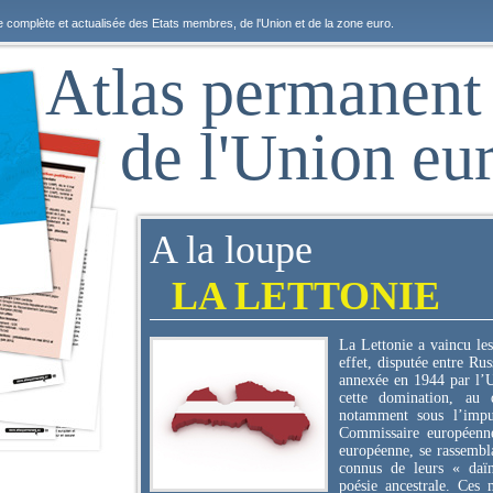
e complète et actualisée des Etats membres, de l'Union et de la zone euro.
Atlas permanent
de l'Union eu
A la loupe
LA LETTONIE
La Lettonie a vaincu les
effet, disputée entre Rus
annexée en 1944 par l’
cette domination, au 
notamment sous l’impu
Commissaire européenn
européenne, se rassembl
connus de leurs « daïn
poésie ancestrale. Ces 